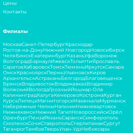
Цены
Контакты
Филиалы
Москва
Санкт-Петербург
Краснодар
Ростов-на-Дону
Нижний Новгород
Новосибирск
Челябинск
Екатеринбург
Казань
Уфа
Воронеж
Волгоград
Барнаул
Ижевск
Тольятти
Ярославль
Саратов
Хабаровск
Томск
Тюмень
Иркутск
Самара
Омск
Красноярск
Пермь
Ульяновск
Киров
Архангельск
Астрахань
Белгород
Благовещенск
Брянск
Владивосток
Владикавказ
Владимир
Волжский
Вологда
Грозный
Йошкар-Ола
Калининград
Калуга
Кемерово
Кострома
Курган
Курск
Липецк
Магнитогорск
Махачкала
Мурманск
Набережные Челны
Нальчик
Нижневартовск
Нижнекамск
Нижний Тагил
Новороссийск
Орёл
Оренбург
Пенза
Рязань
Саранск
Симферополь
Смоленск
Сочи
Ставрополь
Стерлитамак
Сургут
Таганрог
Тамбов
Тверь
Улан-Удэ
Чебоксары