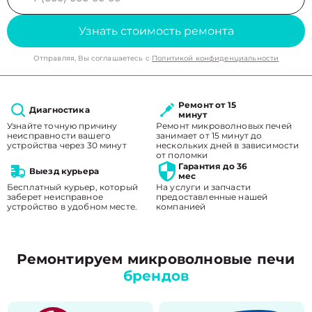
Узнать стоимость ремонта
Отправляя, Вы соглашаетесь с
Политикой конфиденциальности
Ремонт от 15
Диагностика
минут
Узнайте точную причину
Ремонт микроволновых печей
неисправности вашего
занимает от 15 минут до
устройства через 30 минут
нескольких дней в зависимости
от поломки
Гарантия до 36
Выезд курьера
мес
Бесплатный курьер, который
На услуги и запчасти
заберет неисправное
предоставленные нашей
устройство в удобном месте.
компанией
Ремонтируем микроволновые печи
брендов